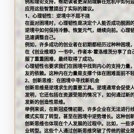
例和理论支持，帮助读者更深刻理解在危机中如何
应用这些智慧提出了实际的建议。
1、心理韧性：逆境中不屈不挠
在面对困境时，心理韧性是决定个人能否成功脱困
逆境中如何保持冷静、恢复元气，继续向前。心理
迅速调整自己。
例如，许多成功的创业者在初期都经历过种种困境
在《创业维艰》一书中，作者本·霍洛维茨分享了自
服了重重困难，最终取得了成功。
心理韧性也要求我们在困境中找到内心的支持力量
友的依赖。这种内在力量是支撑个体在困难面前不
2、创新思维：在困境中寻找新机会
创新思维是逆境求生的重要工具。逆境通常会促使
发明，它还包括在资源受限的情况下，如何通过新
发新的创造性思维。
举例来说，在新冠疫情初期，许多企业在无法进行
模式实现了转型，甚至在困境中逆势增长。这种创
创新思维也体现在个人发展的过程中。比如，一些
业转型。这些个人通过创新思维突破了传统的就业