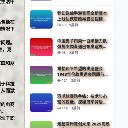
实生活中
梦幻诛仙手游官网全新版本
上线仙侠冒险再启征程精彩
还包括在
活动热血集结
53
1周前
的情况下
中国男子四乘一百米接力队
对问题。
强势突围直通巴黎奥运展现
性，克
亚洲速度高度
98
2周前
家庭和朋
重拾和平希望的奥运盛会
1948年伦敦奥运会回顾与影
响
121
3周前
限于科技
，从而激
羽毛球赛场争锋：技术与心
理的较量，探秘冠军背后的
新的电商
训练与策略
114
3周前
考。
实现了职
潮起两岸竞创未来 2025海峡