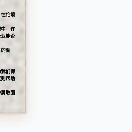
。在绝境
理中，许
企业能否
时的调
助我们保
慧则帮助
中勇敢面