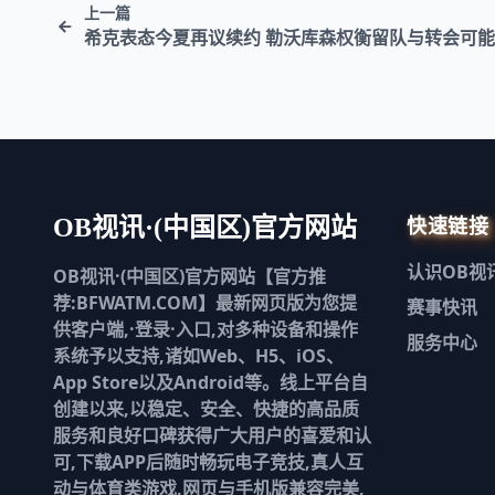
上一篇
希克表态今夏再议续约 勒沃库森权衡留队与转会可
快速链接
OB视讯·(中国区)官方网站
认识
OB视
OB视讯·(中国区)官方网站【官方推
荐:BFWATM.COM】最新网页版为您提
赛事快讯
供客户端,·登录·入口,对多种设备和操作
服务中心
系统予以支持,诸如Web、H5、iOS、
App Store以及Android等。线上平台自
创建以来,以稳定、安全、快捷的高品质
服务和良好口碑获得广大用户的喜爱和认
可,下载APP后随时畅玩电子竞技,真人互
动与体育类游戏,网页与手机版兼容完美,