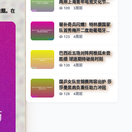
两岸上海青年电竞文化节圆
满落幕
109
3周前
难题。在
替补奇兵闪耀！特林康国家
队首秀梅开二度助葡萄牙晋
级四强
123
4周前
巴西近五场对阵阿根廷未尝
胜绩 球迷期待破局时刻
130
4周前
国乒女队世锦赛阵容出炉 莎
莎曼昱肩负重任助力冲冠
128
4周前