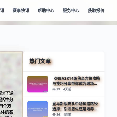
视讯
赛事快讯
帮助中心
服务中心
获取报价
热门文章
《NBA2K14游侠全方位攻略
与技巧分享带你成为球场上
的明星》
29
4天前
探讨了逆
概括性分
皇马新版典礼中场塑造路径
四个方
选择：引进恩佐还是培养自
具体的案
家新星
56
1周前