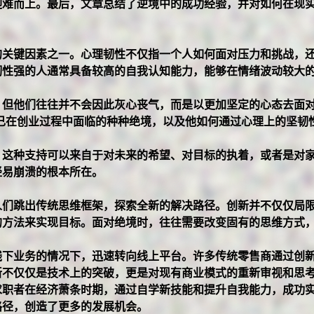
迎难而上。最后，文章总结了逆境中的成功经验，并对如何在现
的关键因素之一。心理韧性不仅指一个人如何面对压力和挑战，
韧性强的人通常具备较高的自我认知能力，能够在情绪波动较大
，但他们往往并不会因此灰心丧气，而是以更加坚定的心态去面
己在创业过程中面临的种种绝境，以及他如何通过心理上的坚韧
，这种支持可以来自于对未来的希望、对目标的执着，或者是对
轻易崩溃的根本所在。
人们跳出传统思维框架，探索全新的解决路径。创新并不仅仅局
的方法来实现目标。面对绝境时，往往需要改变固有的思维方式
线下业务的情况下，迅速转向线上平台。许多传统零售商通过创
新不仅仅是技术上的突破，更是对现有商业模式的重新审视和思
求职者在经济萧条时期，通过自学新技能和提升自我能力，成功
路径，创造了更多的发展机会。